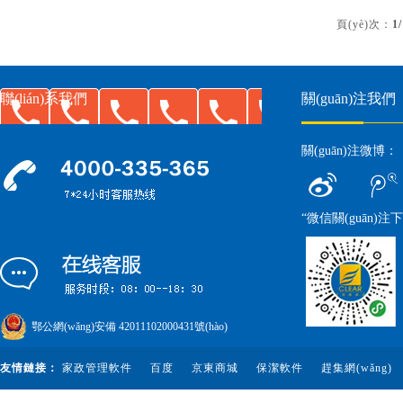
頁(yè)次：
1
聯(lián)系我們
關(guān)注我們
關(guān)注微博：
“微信關(guān)注
鄂公網(wǎng)安備 42011102000431號(hào)
友情鏈接：
家政管理軟件
百度
京東商城
保潔軟件
趕集網(wǎng)