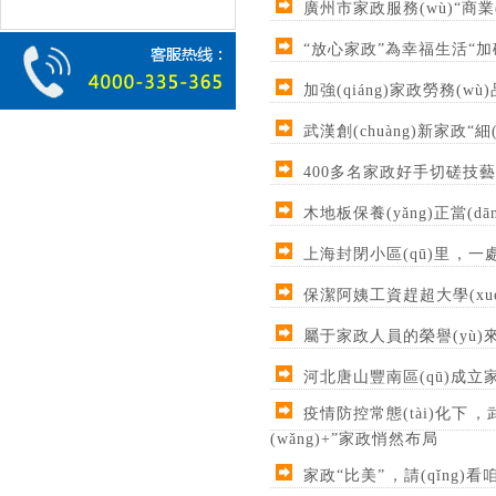
廣州市家政服務(wù)“商業(yè
“放心家政”為幸福生活“加
加強(qiáng)家政勞務(wù)
武漢創(chuàng)新家政“細(x
400多名家政好手切磋技藝
木地板保養(yǎng)正當(dāng
上海封閉小區(qū)里，一處
保潔阿姨工資趕超大學(xué)
屬于家政人員的榮譽(yù)來(lá
河北唐山豐南區(qū)成立家政
疫情防控常態(tài)化下，
(wǎng)+”家政悄然布局
家政“比美”，請(qǐng)