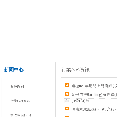
新聞中心
行業(yè)資訊
過(guò)年期間上門廚師供不
客戶案例
多部門推動(dòng)家政進(jì
(dòng)發(fā)展
行業(yè)資訊
海南家政服務(wù)行業(yè)三項
家政常識(shí)